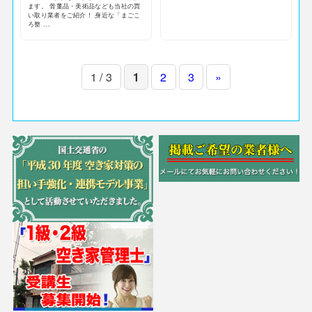
ます。 骨董品・美術品なども当社の買
い取り業者をご紹介！ 身近な「まごこ
ろ整 ...
1 / 3
1
2
3
»