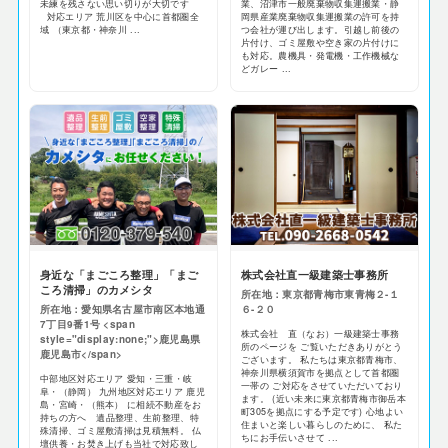
未練を残さない思い切りが大切です
業、沼津市一般廃棄物収集運搬業・静
対応エリア 荒川区を中心に首都圏全
岡県産業廃棄物収集運搬業の許可を持
域 （東京都・神奈川 ...
つ会社が運び出します。引越し前後の
片付け、ゴミ屋敷や空き家の片付けに
も対応。農機具・発電機・工作機械な
どガレー ...
身近な「まごころ整理」「まご
株式会社直一級建築士事務所
ころ清掃」のカメシタ
所在地：東京都青梅市東青梅２-１
所在地：愛知県名古屋市南区本地通
６-２０
7丁目9番1号 <span
株式会社 直（なお）一級建築士事務
style="display:none;">鹿児島県
所のページを ご覧いただきありがとう
鹿児島市</span>
ございます。 私たちは東京都青梅市、
神奈川県横須賀市を拠点として首都圏
中部地区対応エリア 愛知・三重・岐
一帯の ご対応をさせていただいており
阜・（静岡） 九州地区対応エリア 鹿児
ます。 (近い未来に東京都青梅市御岳本
島・宮崎・（熊本） に相続不動産をお
町305を拠点にする予定です) 心地よい
持ちの方へ 遺品整理、生前整理、特
住まいと楽しい暮らしのために、 私た
殊清掃、ゴミ屋敷清掃は見積無料。 仏
ちにお手伝いさせて ...
壇供養・お焚き上げも当社で対応致し