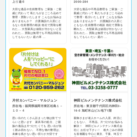
上り途６
2000-284
大切な遺品や生前整理を ご家族・ご親
大切な遺品や不用品整理を ご家族・ご
戚に代わって 私たちがまごころ込めて
親戚に代わって 私たちがまごころ込め
整理・買取いたします こんなお悩みは
て整理・処分いたします こんなお悩み
ありませんか？ 介護施設の入居にと
はありませんか？ 介護施設の入居に
もない生前整理の相談 他社で買取を断
ともない生前整理の相談 他社で買取を
れた… 大型家具は値段が付かないと言
断れた… 大型家具は値段が付かないと
われた… 買取は無理でも不用品回収を
言われた… 買取は無理でも不用品回収
してもらいたい 庭の草 ...
をしてもらいたい 庭の ...
片付カンパニー・マルジュン
神田ビルメンテナンス株式会社
所在地：福岡県福岡市東区松島１－
所在地：東京都千代田区内神田3-
１０－４
16-5 旭町米山ビル地下1階
思い出のたくさん詰まった物は捨てづ
親御さまが老人ホームの入居、終活に
らいと思います 家具等の処分、ご親
ともない、 不用品、片づけのお悩みも
族の遺品は片づけたくても 思い出が強
解決！ 神田ビルメンテナンス株式会
く踏み切れない。 不用な物の整理は、
社に お任せ下さい！ 粗大ごみの回収
未練を残さない思い切りが大切です
を首都圏を中心に東京、千葉、埼玉で