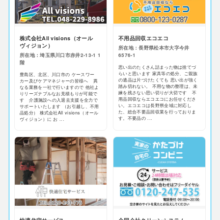
株式会社All visions（オール
不用品回収エコエコ
ヴィジョン）
所在地：長野県松本市大字今井
所在地：埼玉県川口市赤井2‐13‐1 1
6576-1
階
思い出のたくさん詰まった物は捨てづ
らいと思います 家具等の処分、ご親族
豊島区、北区、川口市の ケースワー
の遺品は片づけたくても 思い出が強く
カー及びケアマネジャーの皆様へ 異
踏み切れない。 不用な物の整理は、未
なる業務を一社で行いますので 他社よ
練を残さない思い切りが大切です 不
りリーズナブルなお見積もりが可能で
用品回収ならエコエコにお任せくださ
す 介護施設への入退去支援を全力で
い。エコエコは長野県全域に対応し
サポートいたします （お引越し、不用
た、総合不要品回収業を行っておりま
品処分） 株式会社All visions（オール
す。不要品の ...
ヴィジョン）に お ...