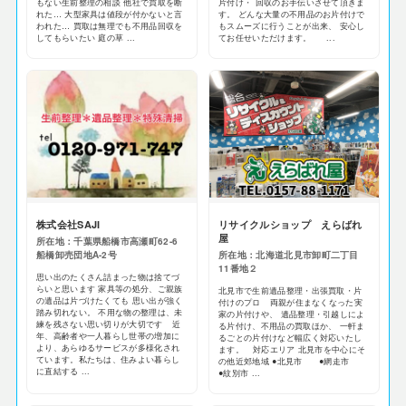
もない生前整理の相談 他社で買取を断
片付け・ 回収のお手伝いさせて頂きま
れた… 大型家具は値段が付かないと言
す。 どんな大量の不用品のお片付けで
われた… 買取は無理でも不用品回収を
もスムーズに行うことが出来、 安心し
してもらいたい 庭の草 ...
てお任せいただけます。 ...
株式会社SAJI
リサイクルショップ えらばれ
屋
所在地：千葉県船橋市高瀬町62-6
船橋卸売団地A-2号
所在地：北海道北見市卸町二丁目
11番地２
思い出のたくさん詰まった物は捨てづ
らいと思います 家具等の処分、ご親族
北見市で生前遺品整理・出張買取・片
の遺品は片づけたくても 思い出が強く
付けのプロ 両親が住まなくなった実
踏み切れない。 不用な物の整理は、未
家の片付けや、 遺品整理・引越しによ
練を残さない思い切りが大切です 近
る片付け、不用品の買取ほか、 一軒ま
年、高齢者や一人暮らし世帯の増加に
るごとの片付けなど幅広く対応いたし
より、あらゆるサービスが多様化され
ます。 対応エリア 北見市を中心にそ
ています。私たちは、住みよい暮らし
の他近郊地域 ●北見市 ●網走市
に直結する ...
●紋別市 ...