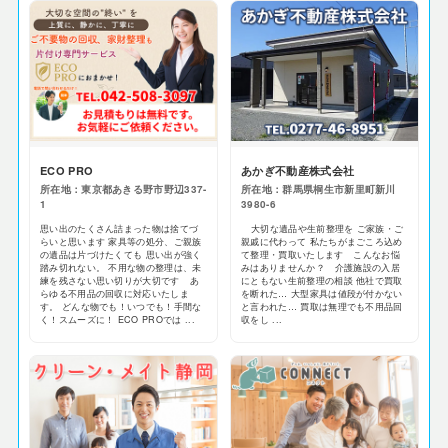
ECO PRO
あかぎ不動産株式会社
所在地：東京都あきる野市野辺337-
所在地：群馬県桐生市新里町新川
1
3980-6
思い出のたくさん詰まった物は捨てづ
大切な遺品や生前整理を ご家族・ご
らいと思います 家具等の処分、ご親族
親戚に代わって 私たちがまごころ込め
の遺品は片づけたくても 思い出が強く
て整理・買取いたします こんなお悩
踏み切れない。 不用な物の整理は、未
みはありませんか？ 介護施設の入居
練を残さない思い切りが大切です あ
にともない生前整理の相談 他社で買取
らゆる不用品の回収に対応いたしま
を断れた… 大型家具は値段が付かない
す。 どんな物でも！いつでも！手間な
と言われた… 買取は無理でも不用品回
く！スムーズに！ ECO PROでは ...
収をし ...