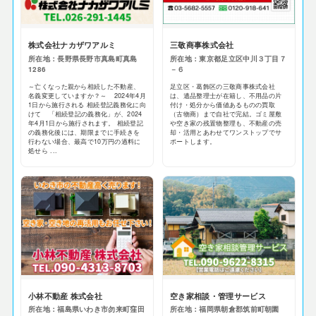
株式会社ナカザワアルミ
三敬商事株式会社
所在地：長野県長野市真島町真島
所在地：東京都足立区中川３丁目７
1286
－６
～亡くなった親から相続した不動産、
足立区・葛飾区の三敬商事株式会社
名義変更していますか？～ 2024年4月
は、遺品整理士が在籍し、不用品の片
1日から施行される 相続登記義務化に向
付け・処分から価値あるものの買取
けて 「相続登記の義務化」が、2024
（古物商）まで自社で完結。ゴミ屋敷
年4月1日から施行されます。 相続登記
や空き家の残置物整理も、不動産の売
の義務化後には、期限までに手続きを
却・活用とあわせてワンストップでサ
行わない場合、最高で10万円の過料に
ポートします。
処せら ...
小林不動産 株式会社
空き家相談・管理サービス
所在地：福島県いわき市勿来町窪田
所在地：福岡県朝倉郡筑前町朝園