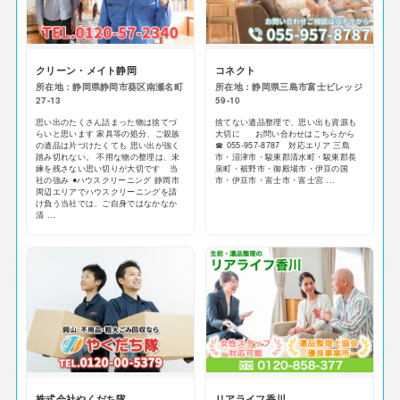
クリーン・メイト静岡
コネクト
所在地：静岡県静岡市葵区南瀬名町
所在地：静岡県三島市富士ビレッジ
27-13
59-10
思い出のたくさん詰まった物は捨てづ
捨てない遺品整理で、思い出も資源も
らいと思います 家具等の処分、ご親族
大切に お問い合わせはこちらから
の遺品は片づけたくても 思い出が強く
☎ 055-957-8787 対応エリア 三島
踏み切れない。 不用な物の整理は、未
市・沼津市・駿東郡清水町・駿東郡長
練を残さない思い切りが大切です 当
泉町・裾野市・御殿場市・伊豆の国
社の強み ●ハウスクリーニング 静岡市
市・伊豆市・富士市・富士宮 ...
周辺エリアでハウスクリーニングを請
け負う当社では、ご自身ではなかなか
清 ...
株式会社やくだち隊
リアライフ香川