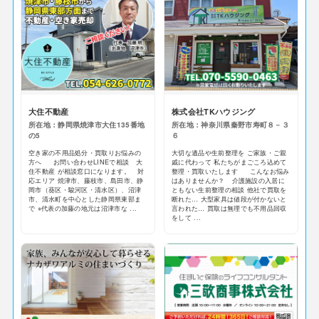
大住不動産
株式会社TKハウジング
所在地：静岡県焼津市大住135番地
所在地：神奈川県秦野市寿町８－３
の5
６
空き家の不用品処分・買取りお悩みの
大切な遺品や生前整理を ご家族・ご親
方へ お問い合わせLINEで相談 大
戚に代わって 私たちがまごころ込めて
住不動産 が相談窓口になります。 対
整理・買取いたします こんなお悩み
応エリア 焼津市、藤枝市、島田市、静
はありませんか？ 介護施設の入居に
岡市（葵区・駿河区・清水区）、沼津
ともない生前整理の相談 他社で買取を
市、清水町を中心とした静岡県東部ま
断れた… 大型家具は値段が付かないと
で ※代表の加藤の地元は沼津市な ...
言われた… 買取は無理でも不用品回収
をして ...