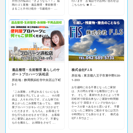
片付けの悩みに『さようなら！！』 福
行います お電話でのお問い合わせは
岡のゴミ屋敷・遺品整理・事前整理・
こちらから ☎ 0 ...
まるごと片付け処分・引越処分・ ...
遺品整理・生前整理 暮らしのサ
株式会社F.I.S
ポートプロハーツ浜松店
所在地：東京都八王子市東中野528-
所在地：静岡県浜松市中央区山下町
1-203
2-1
お引越時に出る不要となったご家財
は、大小問わず様々な種類がございま
「ごみ屋敷」と呼ばれるくらいになる
す。 そして、素材や大きさによって市
まで部屋を汚してしまった…。 その理
区町村で回収出来ないご家財や時間都
由は、人それぞれです。どんな例で出
合などで 回収タイミングが合わない
来上がったごみ屋敷であっても、 便利
ケースが多々あるかと思います。 不要
屋プロハーツがキレイに片づけさせて
になったご家財をご処分するには労力
いただきます。 もちろん、お客様と十
や時間がとても掛かります。 株式会
分な打ち合わせをさせて頂き、 お客様
社F.I.Sではご ...
のご要望にあわせたプランで、不要な
ものを搬出し、 お掃除をさせて ...