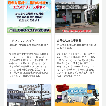
エクステリア スギヤマ
合同会社赤山事務所
所在地：千葉県富津市西大和田487-
所在地：和歌山県有田郡有田川町上
3
中島７７５番１
富津市 木更津市 君津市の相続不動産を
思い出のたくさん詰まった物は捨てづ
お持ちの方へ ご親族、ご親戚の方の
らいと思います 家具等の処分、ご親族
入院や施設入所などで、 家の管理、庭
の遺品は片づけたくても 思い出が強く
の手入れでお悩みはございませんか？
踏み切れない。 不用な物の整理は、未
空き家対策特別措置法が、改正されま
練を残さない思い切りが大切です 対
した。 管理不全空き家に指定される
応エリア 有田川町、有田市、湯浅町、
と、最大6倍に税金が上がる可能性があ
広川町だけに限らず、日高地方、海草
りますので、適切な管理をお勧 ...
地方、那賀地方 &nbsp ...