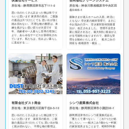
快適住宅サービス
合同会社クリーンシステム
所在地：静岡県沼津市志下111-2
所在地：神奈川県相模原市中央区田
名5405-1
思い出のたくさん詰まった物は捨てづ
らいと思います 家具等の処分、ご親族
親御さまが老人ホームの入居、終活に
の遺品は片づけたくても 思い出が強く
ともない 空き家の維持管理で、まさに
踏み切れない。 不用な物の整理は、未
今お悩みの方へ 空き家対策特別措置
練を残さない思い切りが大切です 近
法が、改正されました。 管理不全空き
年、高齢者や一人暮らし世帯の増加に
家に指定されると、最大6倍に税金が上
より、あらゆるサービスが多様化され
がる可能性がありますので、適切な管
ています。私たちは、住みよい暮らし
理をお勧めいたします。 粗大ごみの
に直結する ...
回収を 相模原市・横浜 ...
有限会社ダスト商会
シンワ産業株式会社
所在地：東京都荒川区南千住8-5-10
所在地：静岡県沼津市小諏訪36-1
思い出のたくさん詰まった物は捨てづ
静岡県沼津市のシンワ産業株式会社。
らいと思います 家具等の処分、ご親
「重たくて運べない」「これ1つだけ処
族の遺品は片づけたくても 思い出が強
分したい」——粗大ごみ1個から一軒家
く踏み切れない。 不用な物の整理は、
の家財道具まるごとまで、昭和50年創