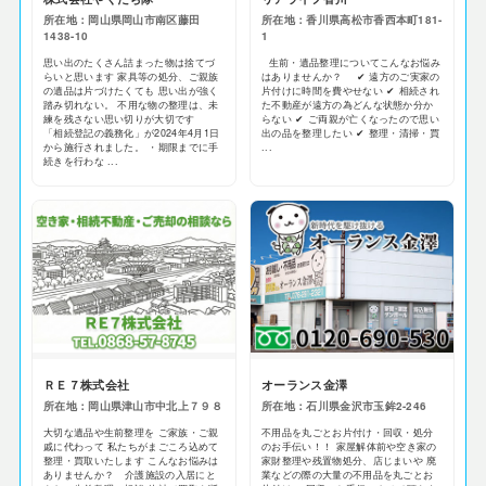
所在地：岡山県岡山市南区藤田
所在地：香川県高松市香西本町181-
1438-10
1
思い出のたくさん詰まった物は捨てづ
生前・遺品整理についてこんなお悩み
らいと思います 家具等の処分、ご親族
はありませんか？ ✔ 遠方のご実家の
の遺品は片づけたくても 思い出が強く
片付けに時間を費やせない ✔ 相続され
踏み切れない。 不用な物の整理は、未
た不動産が遠方の為どんな状態か分か
練を残さない思い切りが大切です
らない ✔ ご両親が亡くなったので思い
「相続登記の義務化」が2024年4月1日
出の品を整理したい ✔ 整理・清掃・買
から施行されました。 ・期限までに手
...
続きを行わな ...
ＲＥ７株式会社
オーランス金澤
所在地：岡山県津山市中北上７９８
所在地：石川県金沢市玉鉾2-246
大切な遺品や生前整理を ご家族・ご親
不用品を丸ごとお片付け・回収・処分
戚に代わって 私たちがまごころ込めて
のお手伝い！！ 家屋解体前や空き家の
整理・買取いたします こんなお悩みは
家財整理や残置物処分、店じまいや 廃
ありませんか？ 介護施設の入居にと
業などの際の大量の不用品を丸ごとお