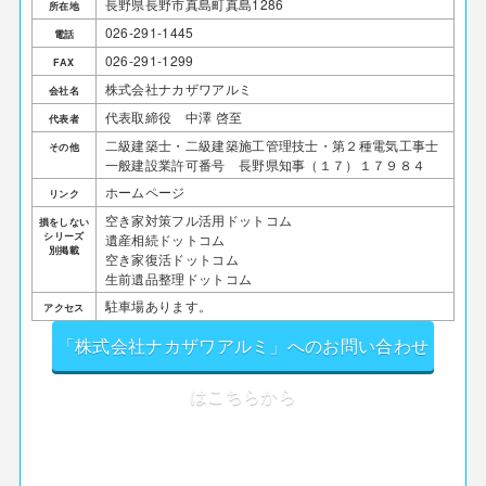
長野県長野市真島町真島1286
所在地
026-291-1445
電話
026-291-1299
FAX
株式会社ナカザワアルミ
会社名
代表取締役 中澤 啓至
代表者
二級建築士・二級建築施工管理技士・第２種電気工事士
その他
一般建設業許可番号 長野県知事（１７）１７９８４
ホームページ
リンク
空き家対策フル活用ドットコム
損をしない
シリーズ
遺産相続ドットコム
別掲載
空き家復活ドットコム
生前遺品整理ドットコム
駐車場あります。
アクセス
「株式会社ナカザワアルミ」へのお問い合わせ
はこちらから