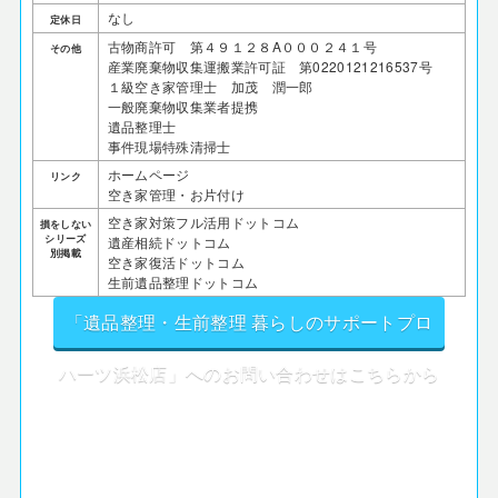
なし
定休日
古物商許可 第４９１２８A０００２４１号
その他
産業廃棄物収集運搬業許可証 第0220121216537号
１級空き家管理士 加茂 潤一郎
一般廃棄物収集業者提携
遺品整理士
事件現場特殊清掃士
ホームページ
リンク
空き家管理・お片付け
空き家対策フル活用ドットコム
損をしない
シリーズ
遺産相続ドットコム
別掲載
空き家復活ドットコム
生前遺品整理ドットコム
「遺品整理・生前整理 暮らしのサポートプロ
ハーツ浜松店」へのお問い合わせはこちらから