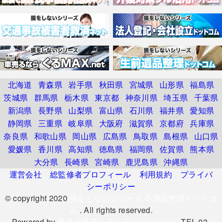
北海道
青森県
岩手県
秋田県
宮城県
山形県
福島県
茨城県
群馬県
栃木県
東京都
神奈川県
埼玉県
千葉県
新潟県
長野県
山梨県
富山県
石川県
福井県
愛知県
静岡県
三重県
岐阜県
大阪府
滋賀県
京都府
兵庫県
奈良県
和歌山県
岡山県
広島県
鳥取県
島根県
山口県
愛媛県
香川県
高知県
徳島県
福岡県
佐賀県
熊本県
大分県
長崎県
宮崎県
鹿児島県
沖縄県
運営会社
総監修者プロフィール
利用規約
プライバ
シーポリシー
© copyright 2020
損をしないシリーズ 不用品整理ドットコ
ム
. All rights reserved.
Powered by
株式会社アリアクランソーシャル
TEL.03-