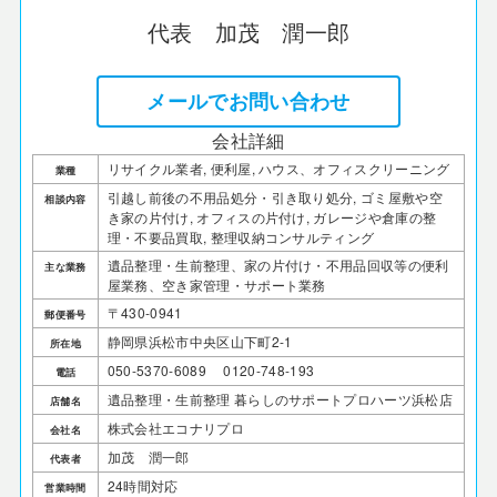
代表 加茂 潤一郎
メールでお問い合わせ
会社詳細
リサイクル業者, 便利屋, ハウス、オフィスクリーニング
業種
引越し前後の不用品処分・引き取り処分, ゴミ屋敷や空
相談内容
き家の片付け, オフィスの片付け, ガレージや倉庫の整
理・不要品買取, 整理収納コンサルティング
遺品整理・生前整理、家の片付け・不用品回収等の便利
主な業務
屋業務、空き家管理・サポート業務
〒430-0941
郵便番号
静岡県浜松市中央区山下町2-1
所在地
050-5370-6089 0120-748-193
電話
遺品整理・生前整理 暮らしのサポートプロハーツ浜松店
店舗名
株式会社エコナリプロ
会社名
加茂 潤一郎
代表者
24時間対応
営業時間