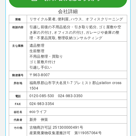
会社詳細
リサイクル業者, 便利屋, ハウス、オフィスクリーニング
業種
引越し前後の不用品処分・引き取り処分, ゴミ屋敷や空
相談内容
き家の片付け, オフィスの片付け, ガレージや倉庫の整
理・不要品買取, 整理収納コンサルティング
遺品整理
主な業務
生前整理
不用品整理・買取り
ゴミ屋敷片付け
引越し手伝い
〒963-8007
郵便番号
福島県郡山市字大名艮1-7 プレミスト郡山station cross
所在地
1504
0120-085-530 024-983-3350
電話
024-983-3354
FAX
ecoライフ
会社名
新井 伸策
代表者
古物商許可証 251300000491号
その他
産業廃棄物収集運搬許可 第119057064号