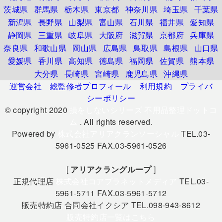
茨城県
群馬県
栃木県
東京都
神奈川県
埼玉県
千葉県
新潟県
長野県
山梨県
富山県
石川県
福井県
愛知県
静岡県
三重県
岐阜県
大阪府
滋賀県
京都府
兵庫県
奈良県
和歌山県
岡山県
広島県
鳥取県
島根県
山口県
愛媛県
香川県
高知県
徳島県
福岡県
佐賀県
熊本県
大分県
長崎県
宮崎県
鹿児島県
沖縄県
運営会社
総監修者プロフィール
利用規約
プライバ
シーポリシー
© copyright 2020
損をしないシリーズ 不用品整理ドットコ
ム
. All rights reserved.
Powered by
株式会社アリアクランソーシャル
TEL.03-
5961-0525 FAX.03-5961-0526
[
アリアクラングループ
]
正規代理店
株式会社コアプラネットメディア
TEL.03-
5961-5711 FAX.03-5961-5712
販売特約店 合同会社イクシア TEL.098-943-8612
販売特約店一覧はこちら