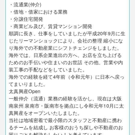
・流通業(仲介)
・借地・借家における業務
・分譲住宅開発
・商業ビル及び、賃貸マンション開発
順調に長き、仕事をしていましたが平成20年9月に生
じたリーマンショックにより、会社の整理 縮小にな
り海外での不動産業にシフトチェンジをしました。
海外では、日系企業進出の方へ、お店を立ち上げる
ためのお手伝いや住まいのお世話 その他、営業や内
装工事の手配などをしていました。
海外での経験を経て4年前（令和元年）に日本へ戻っ
てまいりました。
太真興産Open
一般仲介（流通）業務の経験を活かし、現在は大阪
南泉州 泉南市・阪南市を拠点にし令和元年10月に太
真興産をオープンいたしました。
当社は地域密着で最小限のスタッフと不動産に携わ
るチームを結成し お客様のおうち探しや不動産のお
困りごとを解決をしたい！と考えています。