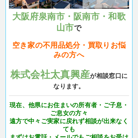
大阪府泉南市・阪南市・和歌
山市
で
空き家の不用品処分・買取りお悩
みの方へ
株式会社太真興産
が相談窓口に
なります。
現在、他県にお住まいの所有者・ご子息・
ご息女の方々
遠方で中々ご実家に戻れず相談が出来なく
ても
まずはお電話・メールでもご相談をお受け