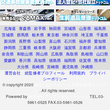
北海道
青森県
岩手県
秋田県
宮城県
山形県
福島県
茨城県
群馬県
栃木県
東京都
神奈川県
埼玉県
千葉県
新潟県
長野県
山梨県
富山県
石川県
福井県
愛知県
静岡県
三重県
岐阜県
大阪府
滋賀県
京都府
兵庫県
奈良県
和歌山県
岡山県
広島県
鳥取県
島根県
山口県
愛媛県
香川県
高知県
徳島県
福岡県
佐賀県
熊本県
大分県
長崎県
宮崎県
鹿児島県
沖縄県
運営会社
総監修者プロフィール
利用規約
プライバ
シーポリシー
© copyright 2020
損をしないシリーズ 不用品整理ドットコ
ム
. All rights reserved.
Powered by
株式会社アリアクランソーシャル
TEL.03-
5961-0525 FAX.03-5961-0526