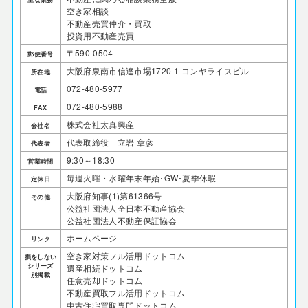
空き家相談
不動産売買仲介・買取
投資用不動産売買
〒590-0504
郵便番号
大阪府泉南市信達市場1720-1 コンヤライスビル
所在地
072-480-5977
電話
072-480-5988
FAX
株式会社太真興産
会社名
代表取締役 立岩 章彦
代表者
9:30～18:30
営業時間
毎週火曜・水曜年末年始･GW･夏季休暇
定休日
大阪府知事(1)第61366号
その他
公益社団法人全日本不動産協会
公益社団法人不動産保証協会
ホームページ
リンク
空き家対策フル活用ドットコム
損をしない
シリーズ
遺産相続ドットコム
別掲載
任意売却ドットコム
不動産買取フル活用ドットコム
中古住宅買取専門ドットコム