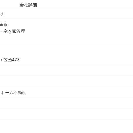
会社詳細
け
全般
・空き家管理
笠蓋473
ｅホーム不動産
男