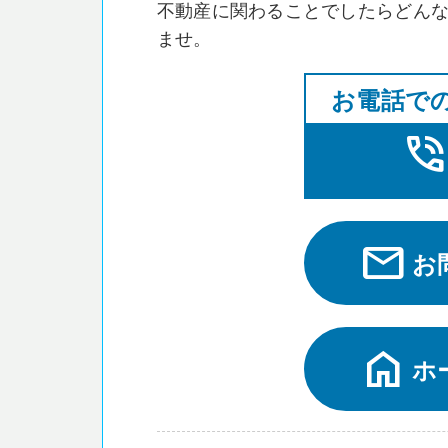
不動産に関わることでしたらどん
ませ。
お電話で
phone_in_tal
mail
お
home
ホ