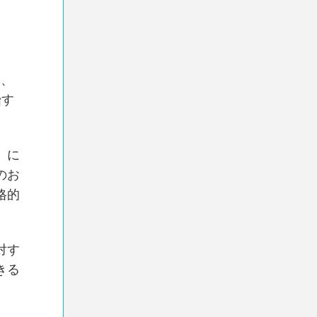
ど、
始す
」に
のお
格的
対す
きる