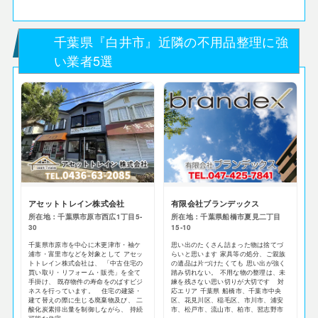
千葉県『白井市』近隣の不用品整理に強
い業者5選
アセットトレイン株式会社
有限会社ブランデックス
所在地：千葉県市原市西広1丁目5-
所在地：千葉県船橋市夏見二丁目
30
15‐10
千葉県市原市を中心に木更津市・袖ケ
思い出のたくさん詰まった物は捨てづ
浦市・富里市などを対象として アセッ
らいと思います 家具等の処分、ご親族
トトレイン株式会社は、 「中古住宅の
の遺品は片づけたくても 思い出が強く
買い取り・リフォーム・販売」を全て
踏み切れない。 不用な物の整理は、未
手掛け、 既存物件の寿命をのばすビジ
練を残さない思い切りが大切です 対
ネスを行っています。 住宅の建築・
応エリア 千葉県 船橋市、千葉市中央
建て替えの際に生じる廃棄物及び、 二
区、花見川区、稲毛区、市川市、浦安
酸化炭素排出量を制御しながら、 持続
市、松戸市、流山市、柏市、習志野市