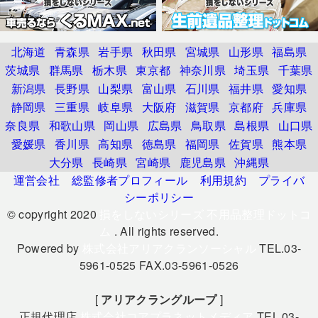
北海道
青森県
岩手県
秋田県
宮城県
山形県
福島県
茨城県
群馬県
栃木県
東京都
神奈川県
埼玉県
千葉県
新潟県
長野県
山梨県
富山県
石川県
福井県
愛知県
静岡県
三重県
岐阜県
大阪府
滋賀県
京都府
兵庫県
奈良県
和歌山県
岡山県
広島県
鳥取県
島根県
山口県
愛媛県
香川県
高知県
徳島県
福岡県
佐賀県
熊本県
大分県
長崎県
宮崎県
鹿児島県
沖縄県
運営会社
総監修者プロフィール
利用規約
プライバ
シーポリシー
© copyright 2020
損をしないシリーズ 不用品整理ドットコ
ム
. All rights reserved.
Powered by
株式会社アリアクランソーシャル
TEL.03-
5961-0525 FAX.03-5961-0526
[
アリアクラングループ
]
正規代理店
株式会社コアプラネットメディア
TEL.03-