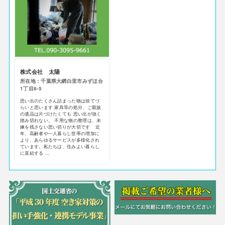
株式会社 太陽
所在地：千葉県大網白里市みずほ台
1丁目8-5
思い出のたくさん詰まった物は捨てづ
らいと思います 家具等の処分、ご親族
の遺品は片づけたくても 思い出が強く
踏み切れない。 不用な物の整理は、未
練を残さない思い切りが大切です 近
年、高齢者や一人暮らし世帯の増加に
より、あらゆるサービスが多様化され
ています。私たちは、住みよい暮らし
に直結する ...