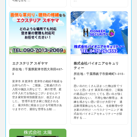
可能な住宅 ...
...
エクステリア スギヤマ
株式会社パイオニアセキュリ
ティー
所在地：千葉県富津市西大和田487-
3
所在地：千葉県銚子市柴崎町1-315-
6
富津市 木更津市 君津市の相続不動産を
お持ちの方へ ご親族、ご親戚の方の
思い出のたくさん詰まった物は捨てづ
入院や施設入所などで、 家の管理、庭
らいと思います 家具等の処分、ご親族
の手入れでお悩みはございませんか？
の遺品は片づけたくても 思い出が強く
空き家対策特別措置法が、改正されま
踏み切れない。 不用な物の整理は、未
した。 管理不全空き家に指定される
練を残さない思い切りが大切です 遺
と、最大6倍に税金が上がる可能性があ
品整理業務はもちろん、 生前整理や空
りますので、適切な管理をお勧 ...
き家の片付け・ハウスクリーニング 株
式会社パイオニアセキュリティーが採
用する ...