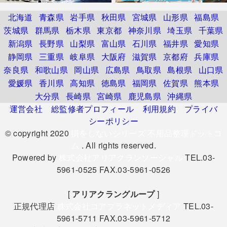
北海道
青森県
岩手県
秋田県
宮城県
山形県
福島県
茨城県
群馬県
栃木県
東京都
神奈川県
埼玉県
千葉県
新潟県
長野県
山梨県
富山県
石川県
福井県
愛知県
静岡県
三重県
岐阜県
大阪府
滋賀県
京都府
兵庫県
奈良県
和歌山県
岡山県
広島県
鳥取県
島根県
山口県
愛媛県
香川県
高知県
徳島県
福岡県
佐賀県
熊本県
大分県
長崎県
宮崎県
鹿児島県
沖縄県
運営会社
総監修者プロフィール
利用規約
プライバ
シーポリシー
© copyright 2020
損をしないシリーズ 不用品整理ドットコ
ム
. All rights reserved.
Powered by
株式会社アリアクランソーシャル
TEL.03-
5961-0525 FAX.03-5961-0526
[
アリアクラングループ
]
正規代理店
株式会社コアプラネットメディア
TEL.03-
5961-5711 FAX.03-5961-5712