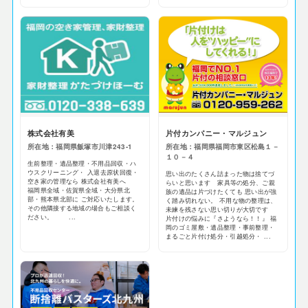
株式会社有美
片付カンパニー・マルジュン
所在地：福岡県飯塚市川津243-1
所在地：福岡県福岡市東区松島１－
１０－４
生前整理・遺品整理・不用品回収・ハ
ウスクリーニング・ 入退去原状回復・
思い出のたくさん詰まった物は捨てづ
空き家の管理なら 株式会社有美へ
らいと思います 家具等の処分、ご親
福岡県全域・佐賀県全域・大分県北
族の遺品は片づけたくても 思い出が強
部・熊本県北部に ご対応いたします。
く踏み切れない。 不用な物の整理は、
その他隣接する地域の場合もご相談く
未練を残さない思い切りが大切です
ださい。 ...
片付けの悩みに『さようなら！！』 福
岡のゴミ屋敷・遺品整理・事前整理・
まるごと片付け処分・引越処分・ ...