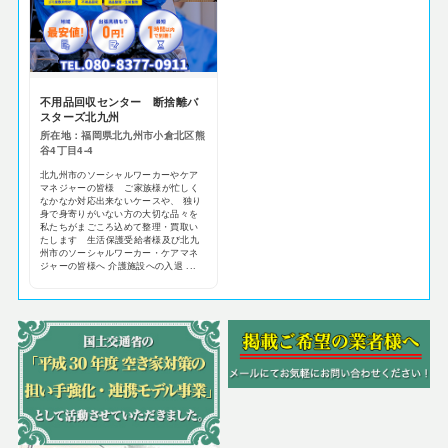
不用品回収センター 断捨離バ
スターズ北九州
所在地：福岡県北九州市小倉北区熊
谷4丁目4-4
北九州市のソーシャルワーカーやケア
マネジャーの皆様 ご家族様が忙しく
なかなか対応出来ないケースや、 独り
身で身寄りがいない方の大切な品々を
私たちがまごころ込めて整理・買取い
たします 生活保護受給者様及び北九
州市のソーシャルワーカー・ケアマネ
ジャーの皆様へ 介護施設への入退 ...