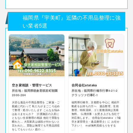
福岡県『宇美町』近隣の不用品整理に強
い業者5選
空き家相談・管理サービス
合同会社atataka
所在地：福岡県朝倉郡筑前町朝園
所在地：福岡県行橋市行事4-21-2
2000-284
テラッツァ行事E-1
大切な遺品や不用品整理を ご家族・ご
福岡県行橋市、京都郡を中心に 相続不
親戚に代わって 私たちがまごころ込め
動産をお持ちの方へ 遺品整理、生前
て整理・処分いたします こんなお悩み
整理、特殊清掃、ゴミ屋敷清掃は見積
はありませんか？ 介護施設の入居に
無料。 仏壇供養・お焚き上げも当社で
ともない生前整理の相談 他社で買取を
対応致します。 合同会社atataka （1級
断れた… 大型家具は値段が付かないと
空き家管理士・遺品整理士）に お任せ
言われた… 買取は無理でも不用品回収
下さい！ mail無料見積もりをする
をしてもらいたい 庭の ...
...