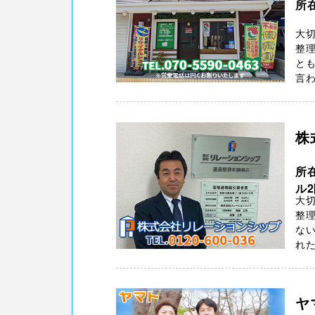
所
大切
整
とも
言わ
株
所
ル
大切
整
ない
れた
ヤ