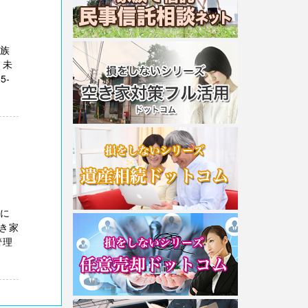
親族
、未
5-
さに
き家
管理