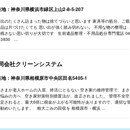
地：神奈川県横浜市緑区上山2-8-5-207
い出のたくさん詰まった物は捨てづらいと思います 家具等の処分、ご
品は片づけたくても 思い出が強く踏み切れない。 不用な物の整理は
残さない思い切りが大切です 生前遺品整理・不用品処分専門電話 04
-3830 ...
同会社クリーンシステム
在地：神奈川県相模原市中央区田名5405-1
御さまが老人ホームの入居、終活にともない 空き家の維持管理で、ま
お悩みの方へ 空き家対策特別措置法が、改正されました。 管理不全空
指定されると、最大6倍に税金が上がる可能性がありますので、適切な
勧めいたします。 粗大ごみの回収を 相模原市・横浜 ...