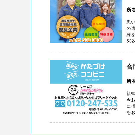
所在
思
の遺
練を
532
合
所
親
今
に
をお