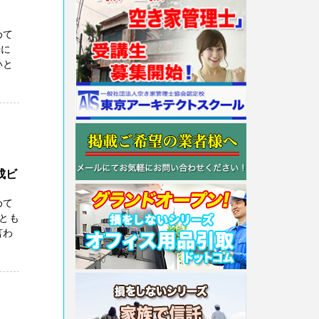
めて
居に
いと
成ビ
めて
とも
言わ