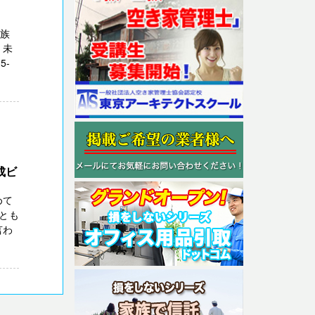
親族
、未
5-
成ビ
めて
とも
言わ