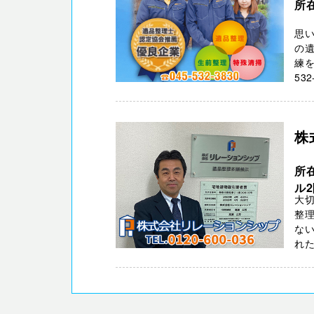
所在
思
の遺
練を
532
株
所
ル
大切
整
ない
れた