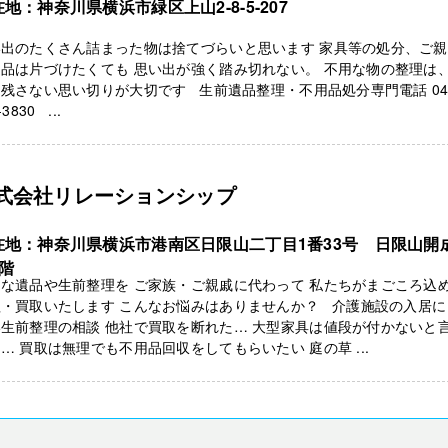
地：神奈川県横浜市緑区上山2-8-5-207
い出のたくさん詰まった物は捨てづらいと思います 家具等の処分、ご
品は片づけたくても 思い出が強く踏み切れない。 不用な物の整理は
残さない思い切りが大切です 生前遺品整理・不用品処分専門電話 04
-3830 ...
式会社リレーションシップ
在地：神奈川県横浜市港南区日限山二丁目1番33号 日限山開
2階
な遺品や生前整理を ご家族・ご親戚に代わって 私たちがまごころ込
理・買取いたします こんなお悩みはありませんか？ 介護施設の入居に
生前整理の相談 他社で買取を断れた… 大型家具は値段が付かないと
… 買取は無理でも不用品回収をしてもらいたい 庭の草 ...