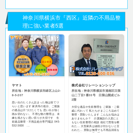
神奈川県横浜市『西区』近隣の不用品整
理に強い業者5選
ヤマト
株式会社リレーションシップ
所在地：神奈川県横浜市緑区上山2-
所在地：神奈川県横浜市港南区日限
8-5-207
山二丁目1番33号 日限山開成ビル
2階
思い出のたくさん詰まった物は捨てづ
らいと思います 家具等の処分、ご親族
大切な遺品や生前整理を ご家族・ご親
の遺品は片づけたくても 思い出が強く
戚に代わって 私たちがまごころ込めて
踏み切れない。 不用な物の整理は、未
整理・買取いたします こんなお悩みは
練を残さない思い切りが大切です 生
ありませんか？ 介護施設の入居にと
前遺品整理・不用品処分専門電話 045-
もない生前整理の相談 他社で買取を断
532-3830 ...
れた… 大型家具は値段が付かないと言
われた… 買取は無理でも不用品回収を