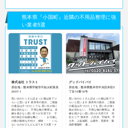
熊本県『小国町』近隣の不用品整理に強
い業者5選
株式会社 トラスト
グッドバイバイ
所在地：熊本県宇城市不知火町高良
所在地：熊本県熊本市中央区本荘5
2607-1
丁目10番18号
思い出のたくさん詰まった物は捨てづ
思い出のたくさん詰まった物は捨てづ
らいと思います 家具等の処分、ご親族
らいと思います 家具等の処分、ご親族
の遺品は片づけたくても 思い出が強く
の遺品は片づけたくても 思い出が強く
踏み切れない。 不用な物の整理は、未
踏み切れない。 不用な物の整理は、未
練を残さない思い切りが大切です 子
練を残さない思い切りが大切です 対
供の独立や結婚を機に・・・ お引越し
応エリア 熊本市、八代市、宇城市、宇
の際の面倒な片付け、掃除・・・ いら
土市、上益城郡、山鹿市、荒尾市、菊
ないものがどんどん出てきて大変！そ
池郡菊陽町 遺 ...