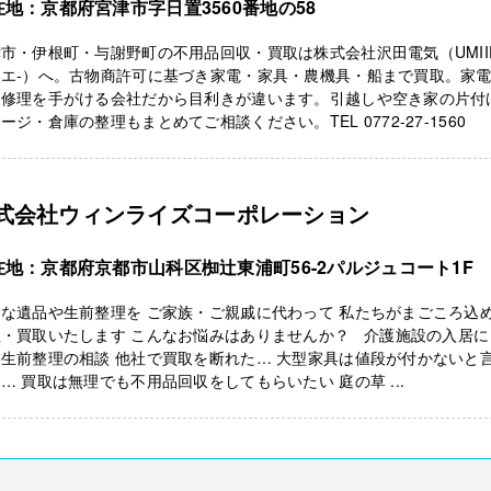
在地：京都府宮津市字日置3560番地の58
市・伊根町・与謝野町の不用品回収・買取は株式会社沢田電気（UMII
イエ-）へ。古物商許可に基づき家電・家具・農機具・船まで買取。家
・修理を手がける会社だから目利きが違います。引越しや空き家の片付
ージ・倉庫の整理もまとめてご相談ください。TEL 0772-27-1560
式会社ウィンライズコーポレーション
在地：京都府京都市山科区椥辻東浦町56-2パルジュコート1F
な遺品や生前整理を ご家族・ご親戚に代わって 私たちがまごころ込
理・買取いたします こんなお悩みはありませんか？ 介護施設の入居に
生前整理の相談 他社で買取を断れた… 大型家具は値段が付かないと
… 買取は無理でも不用品回収をしてもらいたい 庭の草 ...