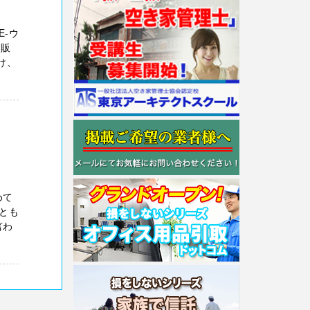
E-ウ
電販
け、
めて
とも
言わ