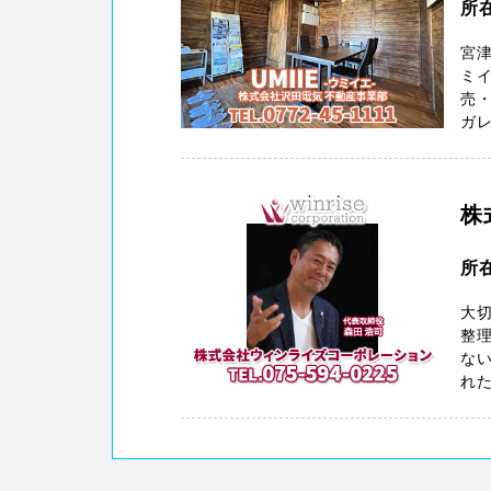
所
宮津
ミ
売
ガレ
株
所
大切
整
ない
れた