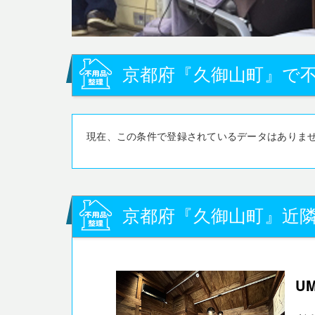
京都府『久御山町』で不
現在、この条件で登録されているデータはありま
京都府『久御山町』近隣
U