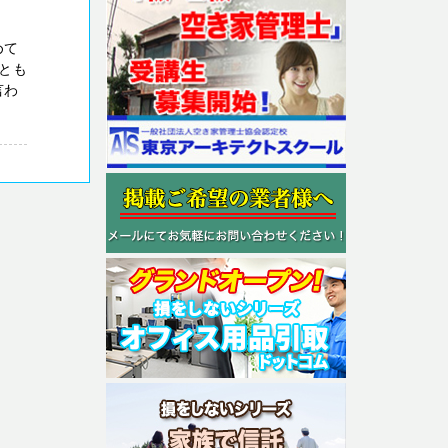
めて
とも
言わ