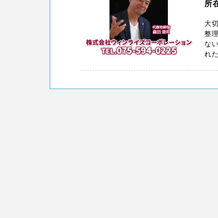
所
大切
整
ない
れた