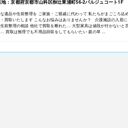
在地：京都府京都市山科区椥辻東浦町56-2パルジュコート1F
な遺品や生前整理を ご家族・ご親戚に代わって 私たちがまごころ込
理・買取いたします こんなお悩みはありませんか？ 介護施設の入居に
生前整理の相談 他社で買取を断れた… 大型家具は値段が付かないと
… 買取は無理でも不用品回収をしてもらいたい 庭の草 ...