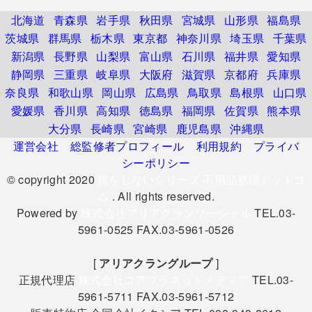
北海道
青森県
岩手県
秋田県
宮城県
山形県
福島県
茨城県
群馬県
栃木県
東京都
神奈川県
埼玉県
千葉県
新潟県
長野県
山梨県
富山県
石川県
福井県
愛知県
静岡県
三重県
岐阜県
大阪府
滋賀県
京都府
兵庫県
奈良県
和歌山県
岡山県
広島県
鳥取県
島根県
山口県
愛媛県
香川県
高知県
徳島県
福岡県
佐賀県
熊本県
大分県
長崎県
宮崎県
鹿児島県
沖縄県
運営会社
総監修者プロフィール
利用規約
プライバ
シーポリシー
© copyright 2020
損をしないシリーズ 不用品整理ドットコ
ム
. All rights reserved.
Powered by
株式会社アリアクランソーシャル
TEL.03-
5961-0525 FAX.03-5961-0526
[
アリアクラングループ
]
正規代理店
株式会社コアプラネットメディア
TEL.03-
5961-5711 FAX.03-5961-5712