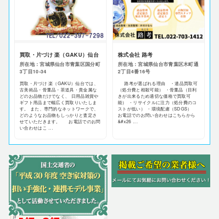
買取・片づけ 楽（GAKU）仙台
株式会社 路考
所在地：宮城県仙台市青葉区国分町
所在地：宮城県仙台市青葉区木町通
3丁目10-34
2丁目4番16号
買取・片づけ 楽（GAKU）仙台では、
路考が選ばれる理由 ・遺品買取可
古美術品・骨董品・茶道具・貴金属な
（処分費と相殺可能） ・骨董品（目利
どのお品物だけでなく、 日用品雑貨や
きが出来るため適切な価格で買取可
ギフト用品まで幅広く買取りいたしま
能） ・リサイクルに注力（処分費のコ
す。 また、専門的なネットワークで、
ストが低い） ・環境配慮（SDGS）
どのようなお品物もしっかりと査定さ
お電話でのお問い合わせはこちらから
せていただきます。 お電話でのお問
&#x26 ...
い合わせはこ ...