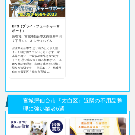
BFS（ブライトフューチャーサ
ポート）
所在地：宮城県仙台市太白区西中田
７丁目１１−３ シティハイム
宮城県仙台市で 思い出のたくさん詰
まった物は捨てづらいと思います 家
具等の処分、ご親族の遺品は片づけた
くても 思い出が強く踏み切れない。 不
用な物の整理は、未練を残さない思い
切りが大切です 対応エリア -宮城県-
仙台市青葉区 / 仙台市宮城 ...
宮城県仙台市『太白区』近隣の不用品整
理に強い業者5選