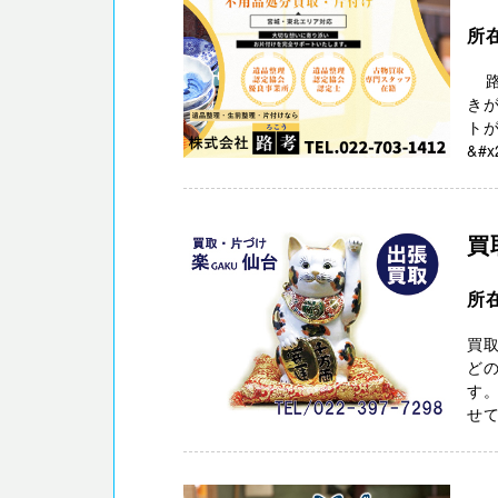
所
路
き
トが
&#x2
買
所
買取
ど
す。
せて