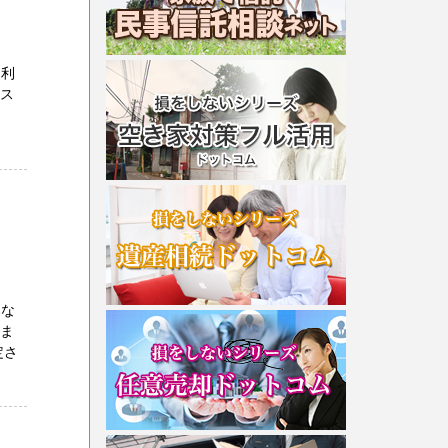
目利
コス
属な
しま
定さ