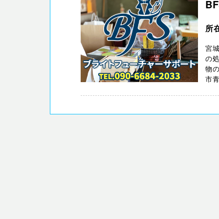
B
所
宮
の処
物の
市青