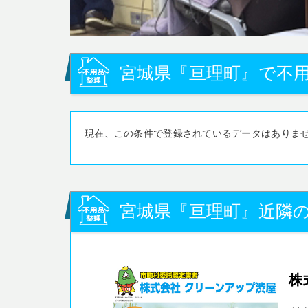
宮城県『亘理町』で不用
現在、この条件で登録されているデータはありま
宮城県『亘理町』近隣の
株