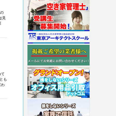
町の
は見
屋
めて
とも
言わ