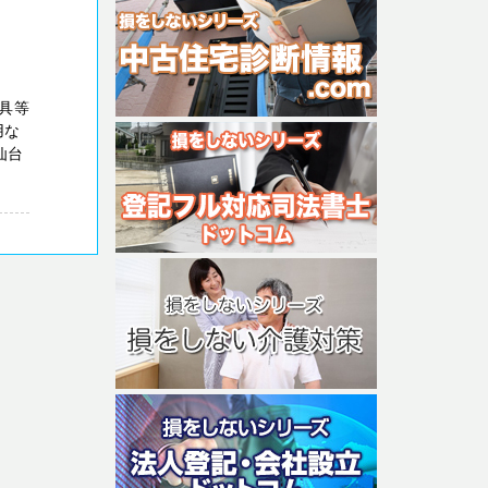
具等
用な
仙台