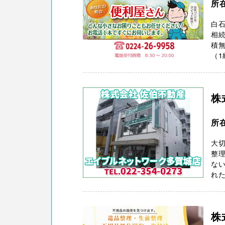
所
白
相
積無
（1
株
所
大切
整
ない
れた
株