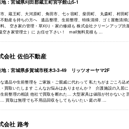
在地：宮城県刈田郡蔵王町宮字館山5-1
石市、蔵王町、大河原町、角田市、七ヶ宿町、柴田町、 丸森町、村田
続不動産を持ちの方へ 遺品整理、生前整理、特殊清掃、ゴミ屋敷清掃
料。 空き家の管理・草刈り・家の修繕も 株式会社クリーンアップ渋
級空き家管理士）に お任せ下さい！ mail無料見積も ...
式会社 佐伯不動産
在地：宮城県多賀城市桜木3-3-49 リッツオーヤマ2F
な遺品や生前整理を ご家族・ご親戚に代わって 私たちがまごころ込
理・買取いたします こんなお悩みはありませんか？ 介護施設の入居に
生前整理の相談 他社で買取を断れた… 大型家具は値段が付かないと
… 買取は無理でも不用品回収をしてもらいたい 庭の草 ...
式会社 路考