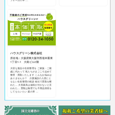
フォームの準 ...
ハウスグリーン株式会社
所在地：大阪府東大阪市西堤本通東
1丁目1-1 大発ビル2階
大切な遺品や生前整理を ご家族・ご親
戚に代わって 私たちがまごころ込めて
整理・買取いたします こんなお悩みは
ありませんか？ 介護施設の入居にと
もない生前整理の相談 他社で買取を断
れた… 大型家具は値段が付かないと言
われた… 買取は無理でも不用品回収を
してもらいたい 庭の草 ...