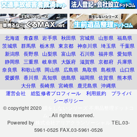
北海道
青森県
岩手県
秋田県
宮城県
山形県
福島県
茨城県
群馬県
栃木県
東京都
神奈川県
埼玉県
千葉県
新潟県
長野県
山梨県
富山県
石川県
福井県
愛知県
静岡県
三重県
岐阜県
大阪府
滋賀県
京都府
兵庫県
奈良県
和歌山県
岡山県
広島県
鳥取県
島根県
山口県
愛媛県
香川県
高知県
徳島県
福岡県
佐賀県
熊本県
大分県
長崎県
宮崎県
鹿児島県
沖縄県
運営会社
総監修者プロフィール
利用規約
プライバ
シーポリシー
© copyright 2020
損をしないシリーズ 不用品整理ドットコ
ム
. All rights reserved.
Powered by
株式会社アリアクランソーシャル
TEL.03-
5961-0525 FAX.03-5961-0526