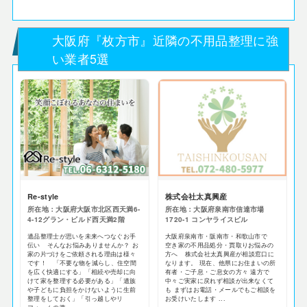
大阪府『枚方市』近隣の不用品整理に強
い業者5選
Re-style
株式会社太真興産
所在地：大阪府大阪市北区西天満6-
所在地：大阪府泉南市信達市場
4-12グラン・ビルド西天満2階
1720-1 コンヤライスビル
遺品整理士が思いを未来へつなぐお手
大阪府泉南市・阪南市・和歌山市で
伝い そんなお悩みありませんか？ お
空き家の不用品処分・買取りお悩みの
家の片づけをご依頼される理由は様々
方へ 株式会社太真興産が相談窓口に
です！ 「不要な物を減らし、住空間
なります。 現在、他県にお住まいの所
を広く快適にする」「相続や売却に向
有者・ご子息・ご息女の方々 遠方で
けて家を整理する必要がある」「遺族
中々ご実家に戻れず相談が出来なくて
や子どもに負担をかけないように生前
も まずはお電話・メールでもご相談を
整理をしておく」「引っ越しやリ
お受けいたします ...