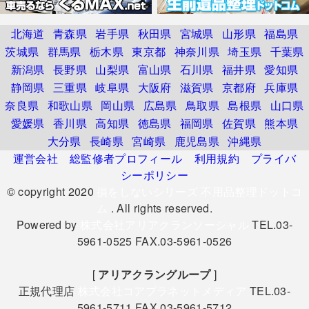
北海道
青森県
岩手県
秋田県
宮城県
山形県
福島県
茨城県
群馬県
栃木県
東京都
神奈川県
埼玉県
千葉県
新潟県
長野県
山梨県
富山県
石川県
福井県
愛知県
静岡県
三重県
岐阜県
大阪府
滋賀県
京都府
兵庫県
奈良県
和歌山県
岡山県
広島県
鳥取県
島根県
山口県
愛媛県
香川県
高知県
徳島県
福岡県
佐賀県
熊本県
大分県
長崎県
宮崎県
鹿児島県
沖縄県
運営会社
総監修者プロフィール
利用規約
プライバ
シーポリシー
© copyright 2020
損をしないシリーズ 不用品整理ドットコ
ム
. All rights reserved.
Powered by
株式会社アリアクランソーシャル
TEL.03-
5961-0525 FAX.03-5961-0526
[
アリアクラングループ
]
正規代理店
株式会社コアプラネットメディア
TEL.03-
5961-5711 FAX.03-5961-5712