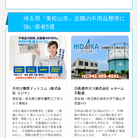
埼玉県『東松山市』近隣の不用品整理に
強い業者5選
片付け整理ドットコム（株式会
日高都市ガス株式会社 ｅホーム
社 コジマ）
不動産
所在地：埼玉県三郷市鷹野三丁目１
所在地：埼玉県日高市大字下鹿山字
３３番地６
笠蓋473
大切な遺品や生前整理を ご家族・ご親
不用品の処分でお悩みの方へ！ 不動
戚に代わって 私たちがまごころ込めて
産の売却を考えているが物が多すぎて
整理・買取いたします こんなお悩みは
整理できない。 相続した不動産を放置
ありませんか？ 介護施設の入居にと
していて家の中も手付かず。 不用品を
もない生前整理の相談 他社で買取を断
処分したいが時間がない など 日高都
れた… 大型家具は値段が付かないと言
市ガス株式会社 ｅホーム不動産が 相談
われた… 買取は無理でも不用品回収を
窓口になります。 対応エリア ...