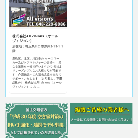
株式会社All visions（オール
ヴィジョン）
所在地：埼玉県川口市赤井2‐13‐1 1
階
豊島区、北区、川口市の ケースワー
カー及びケアマネジャーの皆様へ 異
なる業務を一社で行いますので 他社よ
りリーズナブルなお見積もりが可能で
す 介護施設への入退去支援を全力で
サポートいたします （お引越し、不用
品処分） 株式会社All visions（オール
ヴィジョン）に お ...