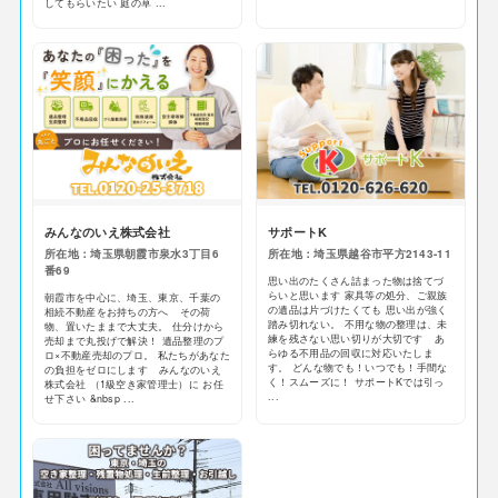
してもらいたい 庭の草 ...
みんなのいえ株式会社
サポートK
所在地：埼玉県朝霞市泉水3丁目6
所在地：埼玉県越谷市平方2143-11
番69
思い出のたくさん詰まった物は捨てづ
らいと思います 家具等の処分、ご親族
朝霞市を中心に、埼玉、東京、千葉の
の遺品は片づけたくても 思い出が強く
相続不動産をお持ちの方へ その荷
踏み切れない。 不用な物の整理は、未
物、置いたままで大丈夫。 仕分けから
練を残さない思い切りが大切です あ
売却まで丸投げで解決！ 遺品整理のプ
らゆる不用品の回収に対応いたしま
ロ×不動産売却のプロ。 私たちがあなた
す。 どんな物でも！いつでも！手間な
の負担をゼロにします みんなのいえ
く！スムーズに！ サポートKでは引っ
株式会社 （1級空き家管理士）に お任
...
せ下さい &nbsp ...