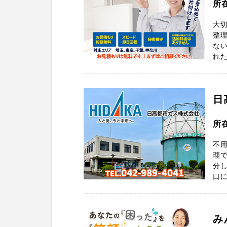
所
大切
整
ない
れた
日
所
不
理で
分し
口に
み