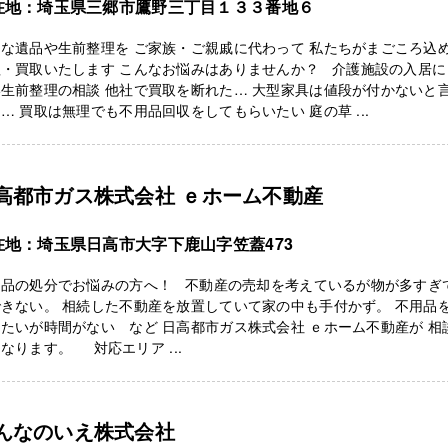
在地：埼玉県三郷市鷹野三丁目１３３番地６
な遺品や生前整理を ご家族・ご親戚に代わって 私たちがまごころ込
理・買取いたします こんなお悩みはありませんか？ 介護施設の入居に
生前整理の相談 他社で買取を断れた… 大型家具は値段が付かないと
… 買取は無理でも不用品回収をしてもらいたい 庭の草 ...
高都市ガス株式会社 ｅホーム不動産
在地：埼玉県日高市大字下鹿山字笠蓋473
用品の処分でお悩みの方へ！ 不動産の売却を考えているが物が多すぎ
きない。 相続した不動産を放置していて家の中も手付かず。 不用品
たいが時間がない など 日高都市ガス株式会社 ｅホーム不動産が 相
なります。 対応エリア ...
んなのいえ株式会社