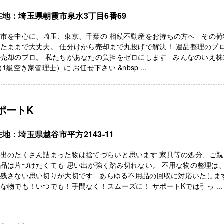
在地：埼玉県朝霞市泉水3丁目6番69
霞市を中心に、埼玉、東京、千葉の 相続不動産をお持ちの方へ その荷
たままで大丈夫。 仕分けから売却まで丸投げで解決！ 遺品整理のプロ
産売却のプロ。 私たちがあなたの負担をゼロにします みんなのいえ株
（1級空き家管理士）に お任せ下さい &nbsp ...
ポートK
地：埼玉県越谷市平方2143-11
い出のたくさん詰まった物は捨てづらいと思います 家具等の処分、ご
品は片づけたくても 思い出が強く踏み切れない。 不用な物の整理は
を残さない思い切りが大切です あらゆる不用品の回収に対応いたしま
な物でも！いつでも！手間なく！スムーズに！ サポートKでは引っ ...