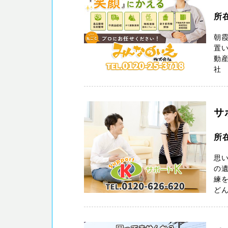
所
朝
置い
動
社 
サ
所在
思
の遺
練
どん