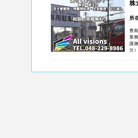
株
所在
豊
業
護
分）