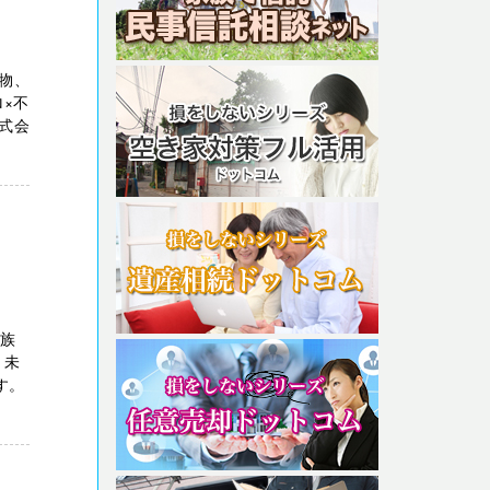
物、
×不
式会
親族
、未
す。