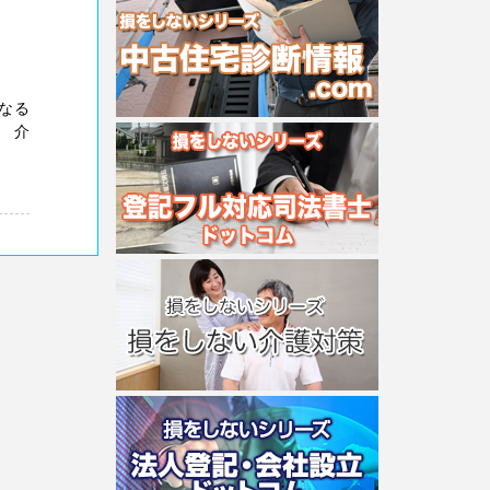
なる
 介