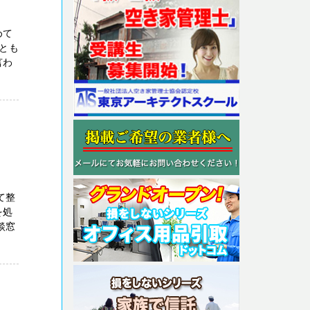
めて
とも
言わ
て整
を処
談窓