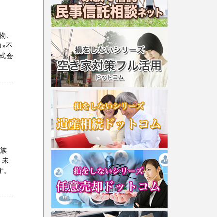
物、
×不
式会
親族
、未
す。