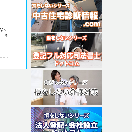
なる
 介