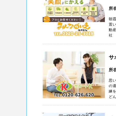
所
朝
置い
動
社 
サ
所在
思
の遺
練
どん