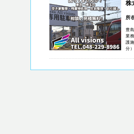
株
所在
豊
業
護
分）