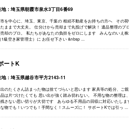
在地：埼玉県朝霞市泉水3丁目6番69
霞市を中心に、埼玉、東京、千葉の 相続不動産をお持ちの方へ その荷
たままで大丈夫。 仕分けから売却まで丸投げで解決！ 遺品整理のプロ
産売却のプロ。 私たちがあなたの負担をゼロにします みんなのいえ株
（1級空き家管理士）に お任せ下さい &nbsp ...
ポートK
地：埼玉県越谷市平方2143-11
い出のたくさん詰まった物は捨てづらいと思います 家具等の処分、ご
品は片づけたくても 思い出が強く踏み切れない。 不用な物の整理は
を残さない思い切りが大切です あらゆる不用品の回収に対応いたしま
な物でも！いつでも！手間なく！スムーズに！ サポートKでは引っ ...