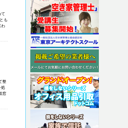
めて
とも
言わ
て整
を処
談窓