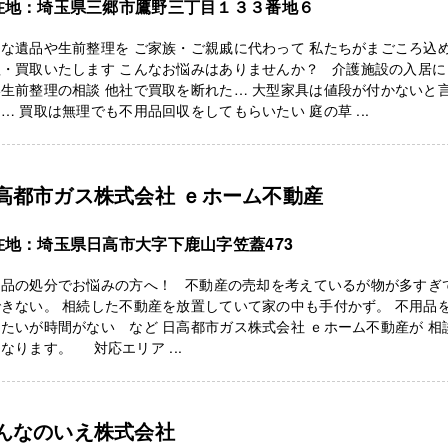
在地：埼玉県三郷市鷹野三丁目１３３番地６
な遺品や生前整理を ご家族・ご親戚に代わって 私たちがまごころ込
理・買取いたします こんなお悩みはありませんか？ 介護施設の入居に
生前整理の相談 他社で買取を断れた… 大型家具は値段が付かないと
… 買取は無理でも不用品回収をしてもらいたい 庭の草 ...
高都市ガス株式会社 ｅホーム不動産
在地：埼玉県日高市大字下鹿山字笠蓋473
用品の処分でお悩みの方へ！ 不動産の売却を考えているが物が多すぎ
きない。 相続した不動産を放置していて家の中も手付かず。 不用品
たいが時間がない など 日高都市ガス株式会社 ｅホーム不動産が 相
なります。 対応エリア ...
んなのいえ株式会社