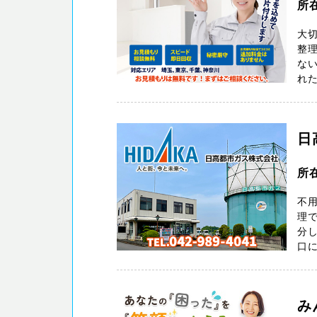
所
大切
整
ない
れた
日
所
不
理で
分し
口に
み