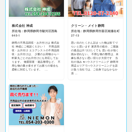
株式会社 神成
クリーン・メイト静岡
所在地：静岡県静岡市駿河区西島
所在地：静岡県静岡市葵区南瀬名町
645-1
27-13
静岡の不用品回収・お片付けは 株式会
思い出のたくさん詰まった物は捨てづ
社 神成にご相談ください！ 不用品回
らいと思います 家具等の処分、ご親族
収・お片付け エコアシストの不用品回
の遺品は片づけたくても 思い出が強く
収・お片付けは、 少量のお荷物から一
踏み切れない。 不用な物の整理は、未
軒家丸ごとのお片付けにも対応してお
練を残さない思い切りが大切です 当
ります。 物置部屋・遺品整理など、 不
社の強み ●ハウスクリーニング 静岡市
用な物の量が多すぎてお困りの場合も
周辺エリアでハウスクリーニングを請
柔軟に対応しています。 ...
け負う当社では、ご自身ではなかなか
清 ...