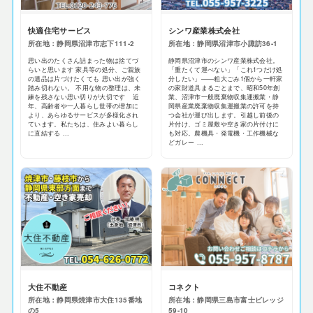
快適住宅サービス
シンワ産業株式会社
所在地：静岡県沼津市志下111-2
所在地：静岡県沼津市小諏訪36-1
思い出のたくさん詰まった物は捨てづ
静岡県沼津市のシンワ産業株式会社。
らいと思います 家具等の処分、ご親族
「重たくて運べない」「これ1つだけ処
の遺品は片づけたくても 思い出が強く
分したい」——粗大ごみ1個から一軒家
踏み切れない。 不用な物の整理は、未
の家財道具まるごとまで、昭和50年創
練を残さない思い切りが大切です 近
業、沼津市一般廃棄物収集運搬業・静
年、高齢者や一人暮らし世帯の増加に
岡県産業廃棄物収集運搬業の許可を持
より、あらゆるサービスが多様化され
つ会社が運び出します。引越し前後の
ています。私たちは、住みよい暮らし
片付け、ゴミ屋敷や空き家の片付けに
に直結する ...
も対応。農機具・発電機・工作機械な
どガレー ...
大住不動産
コネクト
所在地：静岡県焼津市大住135番地
所在地：静岡県三島市富士ビレッジ
の5
59-10