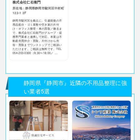
株式会社仁右衛門
所在地：静岡県静岡市駿河区中村町
122-1 2F
静岡市駿河区を拠点に、引越前後の不
用品処分・ゴミ屋敷や空き家の片付
け・オフィス整理・車の買取／撤去ま
で、株式会社仁右衛門がグループ・提
携専門業者と連携して対応。本業は不
動産売買仲介・買取。片付けから売
却・買取までワンストップでご相談い
ただけます。ご相談は無料です。TEL
054-203-0300（9:30〜18:00／ ...
静岡県『静岡市』近隣の不用品整理に強
い業者5選