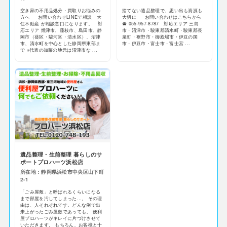
空き家の不用品処分・買取りお悩みの
捨てない遺品整理で、思い出も資源も
方へ お問い合わせLINEで相談 大
大切に お問い合わせはこちらから
住不動産 が相談窓口になります。 対
☎ 055-957-8787 対応エリア 三島
応エリア 焼津市、藤枝市、島田市、静
市・沼津市・駿東郡清水町・駿東郡長
岡市（葵区・駿河区・清水区）、沼津
泉町・裾野市・御殿場市・伊豆の国
市、清水町を中心とした静岡県東部ま
市・伊豆市・富士市・富士宮 ...
で ※代表の加藤の地元は沼津市な ...
遺品整理・生前整理 暮らしのサ
ポートプロハーツ浜松店
所在地：静岡県浜松市中央区山下町
2-1
「ごみ屋敷」と呼ばれるくらいになる
まで部屋を汚してしまった…。 その理
由は、人それぞれです。どんな例で出
来上がったごみ屋敷であっても、 便利
屋プロハーツがキレイに片づけさせて
いただきます。 もちろん、お客様と十